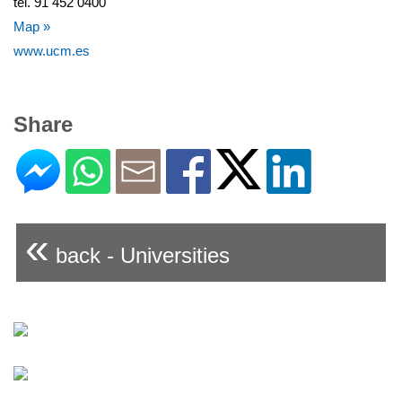
tel. 91 452 0400
Map »
www.ucm.es
Share
«
back - Universities