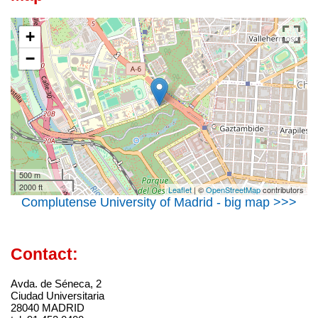
+
−
500 m
2000 ft
Leaflet
| ©
OpenStreetMap
contributors
Complutense University of Madrid - big map >>>
Contact:
Avda. de Séneca, 2
Ciudad Universitaria
28040 MADRID