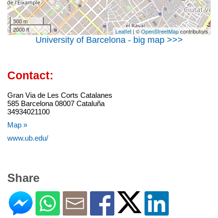
500 m
2000 ft
Leaflet
| ©
OpenStreetMap
contributors
University of Barcelona - big map >>>
Contact:
Gran Via de Les Corts Catalanes
585 Barcelona 08007 Cataluña
34934021100
Map »
www.ub.edu/
Share