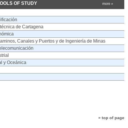
HOOLS OF STUDY
more »
ificación
itécnica de Cartagena
onómica
aminos, Canales y Puertos y de Ingeniería de Minas
Telecomunicación
trial
al y Oceánica
» top of page