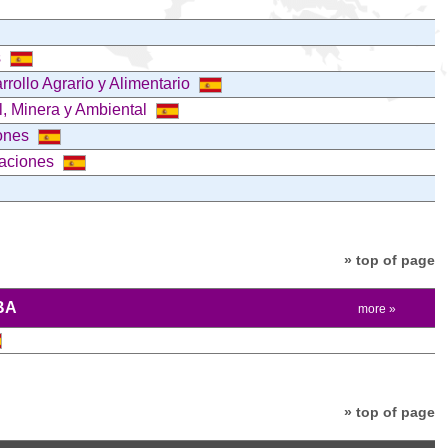
s
rollo Agrario y Alimentario
l, Minera y Ambiental
iones
caciones
» top of page
BA
more »
» top of page