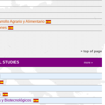
rollo Agrario y Alimentario
ones
» top of page
 STUDIES
more »
a
s y Biotecnológicos