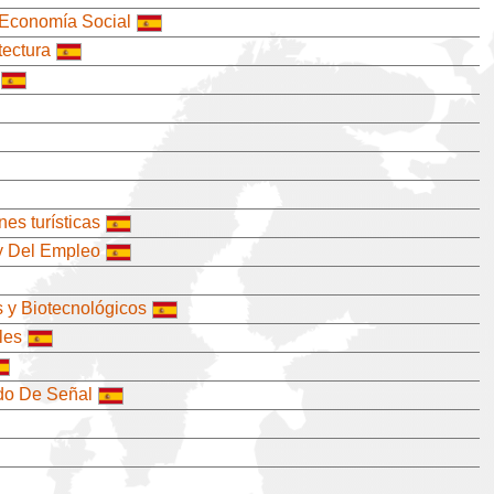
 Economía Social
tectura
es turísticas
 y Del Empleo
 y Biotecnológicos
les
do De Señal