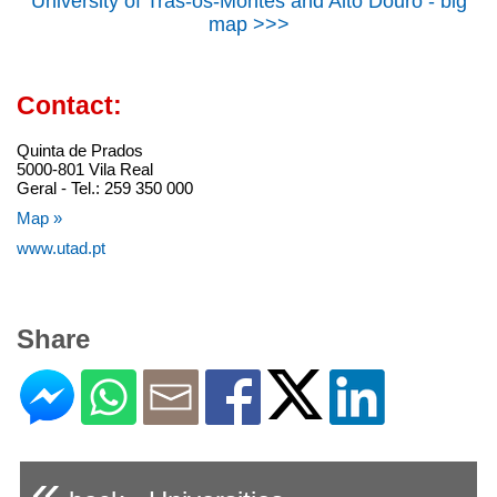
University of Tras-os-Montes and Alto Douro - big
map >>>
Contact:
Quinta de Prados
5000-801 Vila Real
Geral - Tel.: 259 350 000
Map »
www.utad.pt
Share
«