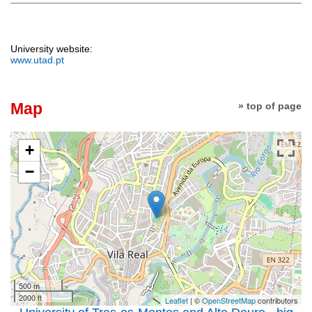
University website:
www.utad.pt
Map
» top of page
+
−
500 m
2000 ft
Leaflet
| ©
OpenStreetMap
contributors