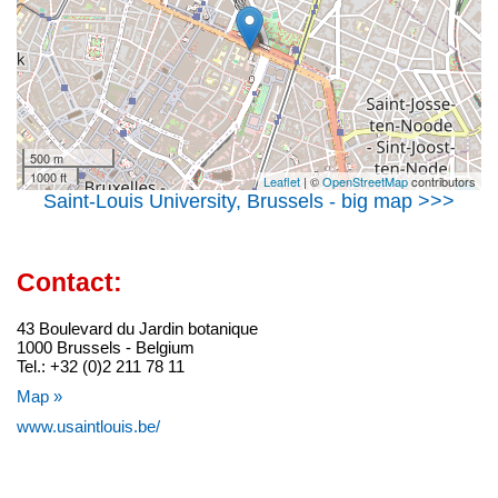
500 m
1000 ft
Leaflet
| ©
OpenStreetMap
contributors
Saint-Louis University, Brussels - big map >>>
Contact:
43 Boulevard du Jardin botanique
1000 Brussels - Belgium
Tel.: +32 (0)2 211 78 11
Map »
www.usaintlouis.be/