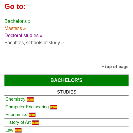
Go to:
Bachelor's »
Master's »
Doctoral studies »
Faculties, schools of study »
» top of page
BACHELOR'S
STUDIES
Chemistry
Computer Engineering
Economics
History of Art
Law