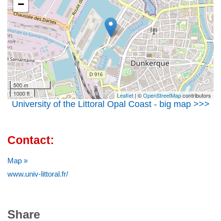
−
500 m
1000 ft
Leaflet
| ©
OpenStreetMap
contributors
University of the Littoral Opal Coast - big map >>>
Contact:
Map »
www.univ-littoral.fr/
Share