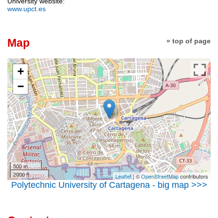
University website:
www.upct.es
Map
» top of page
+
−
500 m
2000 ft
Leaflet
| ©
OpenStreetMap
contributors
Polytechnic University of Cartagena - big map >>>