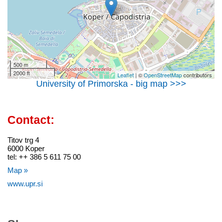
500 m
2000 ft
Leaflet
| ©
OpenStreetMap
contributors
University of Primorska - big map >>>
Contact:
Titov trg 4
6000 Koper
tel: ++ 386 5 611 75 00
Map »
www.upr.si