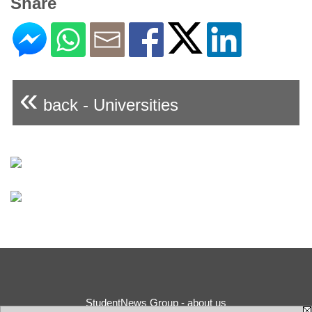
Share
«
back - Universities
StudentNews Group - about us