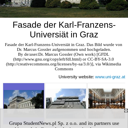
Fasade der Karl-Franzens-
Universiät in Graz
Fasade der Karl-Franzens-Universiät in Graz. Das Bild wurde von 
Dr. Marcus Gossler aufgenommen und hochgeladen.

By de:user:Dr. Marcus Gossler (Own work) [GFDL 
(http://www.gnu.org/copyleft/fdl.html) or CC-BY-SA-3.0 
(http://creativecommons.org/licenses/by-sa/3.0/)], via Wikimedia 
Commons
University website:
www.uni-graz.at
Grupa StudentNews.pl Sp. z o.o. and its partners use