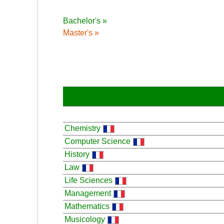
Bachelor's »
Master's »
Chemistry
Computer Science
History
Law
Life Sciences
Management
Mathematics
Musicology