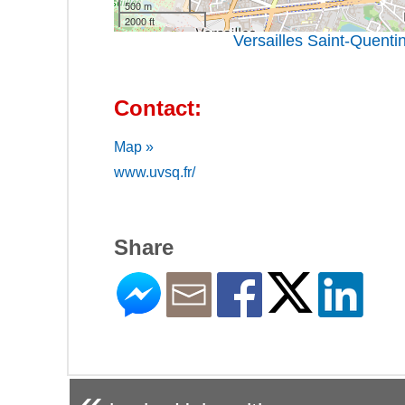
500 m
2000 ft
Versailles Saint-Quenti
Contact:
Map »
www.uvsq.fr/
Share
«