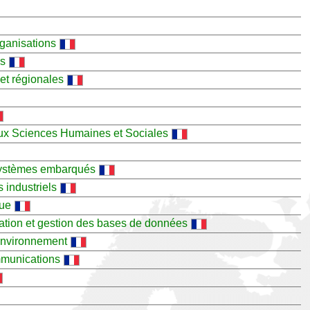
rganisations
ns
 et régionales
ux Sciences Humaines et Sociales
 systèmes embarqués
s industriels
que
mation et gestion des bases de données
'environnement
mmunications