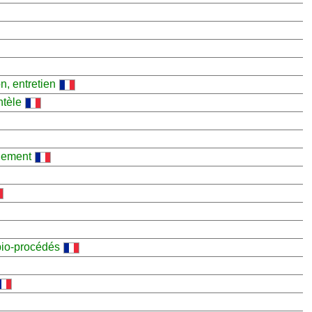
, entretien
ntèle
nnement
bio-procédés