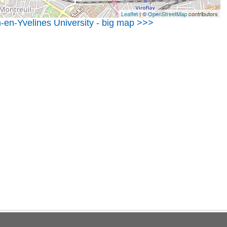
Leaflet
| ©
OpenStreetMap
contributors
n-en-Yvelines University - big map >>>