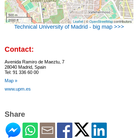
500 m
2000 ft
Leaflet
| ©
OpenStreetMap
contributors
Technical University of Madrid - big map >>>
Contact:
Avenida Ramiro de Maeztu, 7
28040 Madrid, Spain
Tel: 91 336 60 00
Map »
www.upm.es
Share