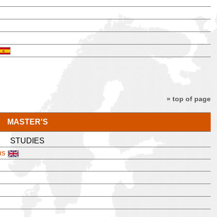
» top of page
MASTER'S
STUDIES
ns