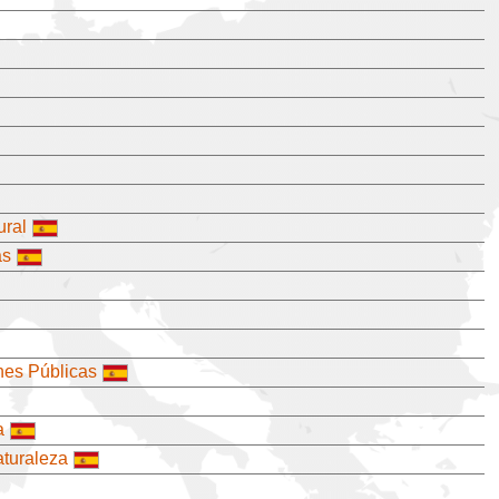
ural
as
nes Públicas
a
aturaleza