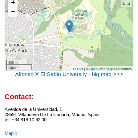
+
−
500 m
2000 ft
Leaflet
| ©
OpenStreetMap
contributors
Alfonso X El Sabio University - big map >>>
Contact:
Avenida de la Universidad, 1
28691 Villanueva De La Cañada, Madrid, Spain
tel. +34 918 10 92 00
Map »