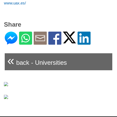
www.uax.es/
Share
«
back - Universities