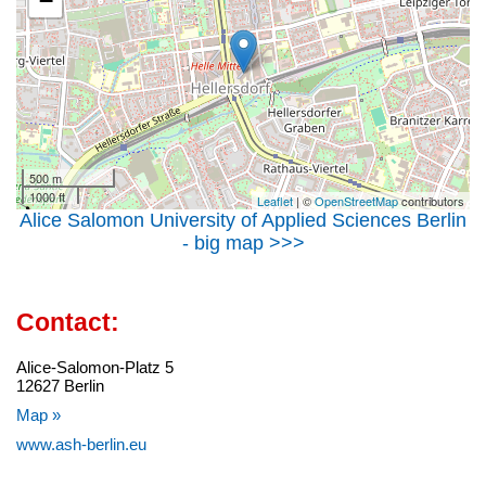
−
500 m
1000 ft
Leaflet
| ©
OpenStreetMap
contributors
Alice Salomon University of Applied Sciences Berlin
- big map >>>
Contact:
Alice-Salomon-Platz 5
12627 Berlin
Map »
www.ash-berlin.eu