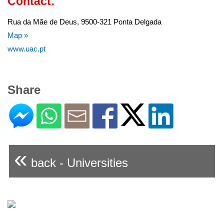
Contact:
Rua da Mãe de Deus, 9500-321 Ponta Delgada
Map »
www.uac.pt
Share
«
back - Universities