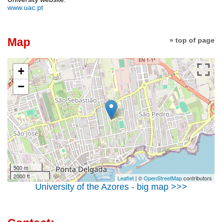
www.uac.pt
Map
» top of page
+
−
500 m
2000 ft
Leaflet
| ©
OpenStreetMap
contributors
University of the Azores - big map >>>