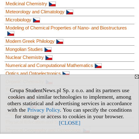
Medicinal Chemistry
Meteorology and Climatology
Microbiology
Modeling of Chemical Properties of Nano- and Biostructures
Modern Greek Philology
Mongolian Studies
Nuclear Chemistry
Numerical and Computational Mathematics
Optics and Optoelectronics
Organic Chemistry
Parasitology
Grupa StudentNews.pl Sp. z o.o. and its partners use
cookies and similar technologies to implement, among
Pedagogy
others statistical and advertising services in accordance
Philosophy
with the
Privacy Policy
. You can specify the conditions
Physical Chemistry
for storage or access to cookies in your browser.
Physical Education and Sport
[CLOSE]
Physical Geography and Geoecology
Physics of Condensed Matter and Materials