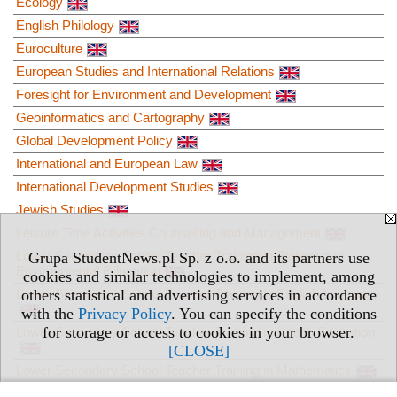
Ecology
English Philology
Euroculture
European Studies and International Relations
Foresight for Environment and Development
Geoinformatics and Cartography
Global Development Policy
International and European Law
International Development Studies
Jewish Studies
Leisure Time Activities Counselling and Management
Lower Secondary School Teacher Training in Biology and
Grupa StudentNews.pl Sp. z o.o. and its partners use
Environmental Education
cookies and similar technologies to implement, among
others statistical and advertising services in accordance
Lower Secondary School Teacher Training in English Language
with the
Privacy Policy
. You can specify the conditions
for storage or access to cookies in your browser.
Lower Secondary School Teacher Training in Health Education
[CLOSE]
Lower Secondary School Teacher Training in Mathematics
Lower Secondary School Teacher Training in Special Needs