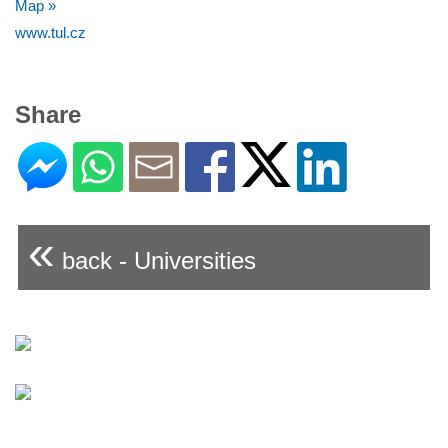
Map »
www.tul.cz
Share
«
back - Universities