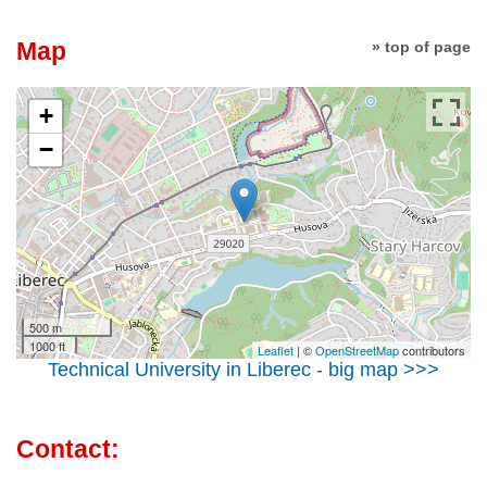
Map
» top of page
+
−
500 m
1000 ft
Leaflet
| ©
OpenStreetMap
contributors
Technical University in Liberec - big map >>>
Contact: