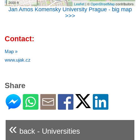
2000 ft
Leaflet
| ©
OpenStreetMap
contributors
Jan Amos Komensky University Prague - big map
>>>
Contact:
Map »
www.ujak.cz
Share
«
back - Universities