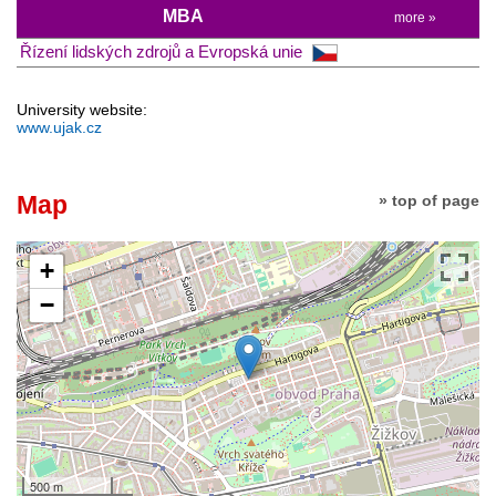
MBA
more »
Řízení lidských zdrojů a Evropská unie
University website:
www.ujak.cz
Map
» top of page
+
−
500 m