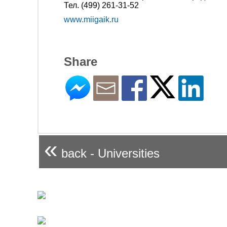
Тел. (499) 261-31-52
www.miigaik.ru
Share
«
back - Universities