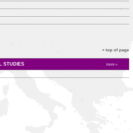
» top of page
 STUDIES
more »