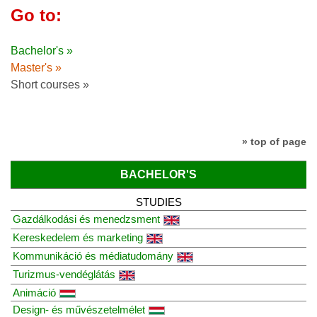
Go to:
Bachelor's »
Master's »
Short courses »
» top of page
BACHELOR'S
STUDIES
Gazdálkodási és menedzsment
Kereskedelem és marketing
Kommunikáció és médiatudomány
Turizmus-vendéglátás
Animáció
Design- és művészetelmélet