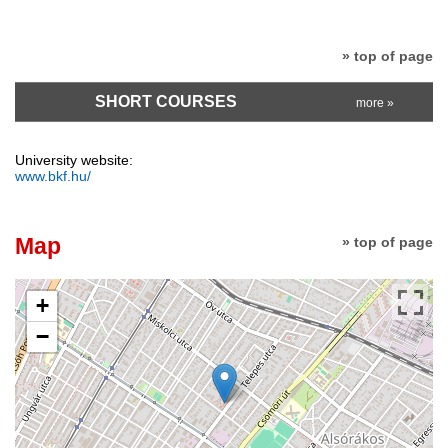
» top of page
SHORT COURSES
more »
University website:
www.bkf.hu/
Map
» top of page
+
−