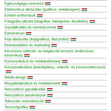
Egészségügyi szervező
Elektronikus ábrázolás (grafikus, webdesigner)
Emberi erőforrások
Fotográfia (alkotói fotográfus, fotóriporter, divatfotós)
Gazdálkodási és menedzsment
Kameraman
Képi ábrázolás (képgrafikus, illusztrátor)
Kereskedelem és marketing
Kézműves (öltözék- és kiegészítő tervező; textilműves;
keramikus)
Kommunikáció és médiatudomány
Környezetkultúra (belsőépítész, enteriőr- és környezettervező)
Média design
Mozgóképkultúra és médiaismeret
Nemzetközi gazdálkodás
Nemzetközi tanulmányok
Televíziós műsorkészítő
Tervezőgrafika