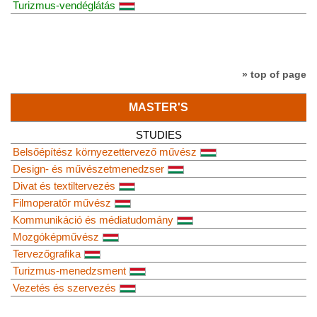
Turizmus-vendéglátás
» top of page
MASTER'S
STUDIES
Belsőépítész környezettervező művész
Design- és művészetmenedzser
Divat és textiltervezés
Filmoperatőr művész
Kommunikáció és médiatudomány
Mozgóképművész
Tervezőgrafika
Turizmus-menedzsment
Vezetés és szervezés