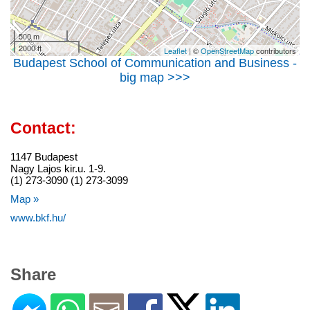
500 m
2000 ft
Leaflet
| ©
OpenStreetMap
contributors
Budapest School of Communication and Business -
big map >>>
Contact:
1147 Budapest
Nagy Lajos kir.u. 1-9.
(1) 273-3090 (1) 273-3099
Map »
www.bkf.hu/
Share