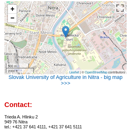
+
−
500 m
2000 ft
Leaflet
| ©
OpenStreetMap
contributors
Slovak University of Agriculture in Nitra - big map
>>>
Contact:
Trieda A. Hlinku 2
949 76 Nitra
tel.: +421 37 641 4111, +421 37 641 5111