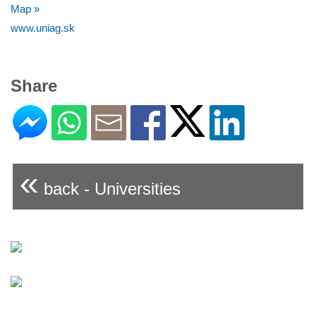
Map »
www.uniag.sk
Share
«
back - Universities