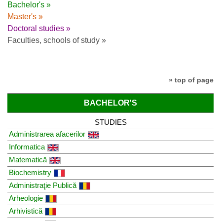
Bachelor's »
Master's »
Doctoral studies »
Faculties, schools of study »
» top of page
BACHELOR'S
STUDIES
Administrarea afacerilor
Informatica
Matematică
Biochemistry
Administraţie Publică
Arheologie
Arhivistică