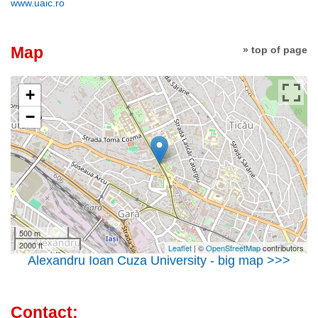
www.uaic.ro
Map
» top of page
+
−
500 m
2000 ft
Leaflet
| ©
OpenStreetMap
contributors
Alexandru Ioan Cuza University - big map >>>
Contact: