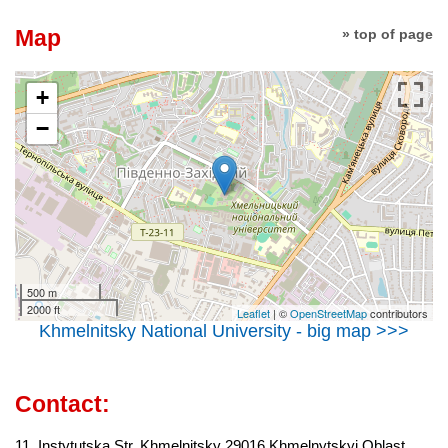
Map
» top of page
+
−
500 m
2000 ft
Leaflet
| ©
OpenStreetMap
contributors
Khmelnitsky National University - big map >>>
Contact:
11, Instytutska Str. Khmelnitsky 29016 Khmelnytskyi Oblast