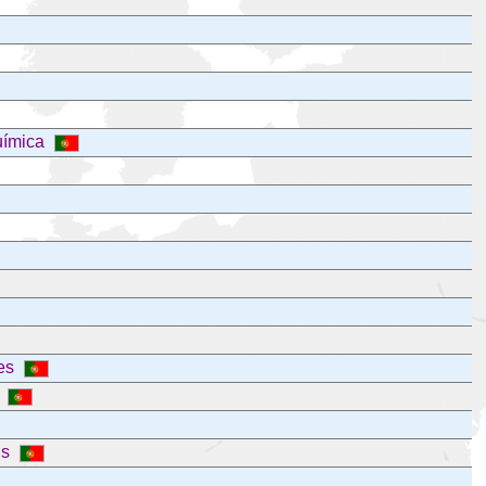
uímica
res
s
is