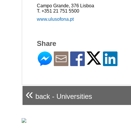
Campo Grande, 376 Lisboa
T. +351 21 751 5500
www.ulusofona.pt
Share
«
back - Universities