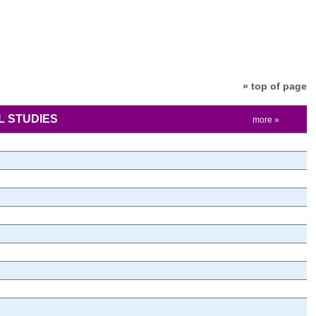
» top of page
 STUDIES
more »