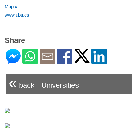
Map »
www.ubu.es
Share
«
back - Universities