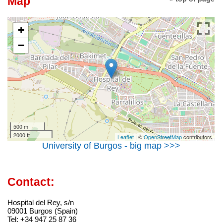
Map
+
−
500 m
2000 ft
Leaflet
| ©
OpenStreetMap
contributors
University of Burgos - big map >>>
Contact:
Hospital del Rey, s/n
09001 Burgos (Spain)
Tel: +34 947 25 87 36