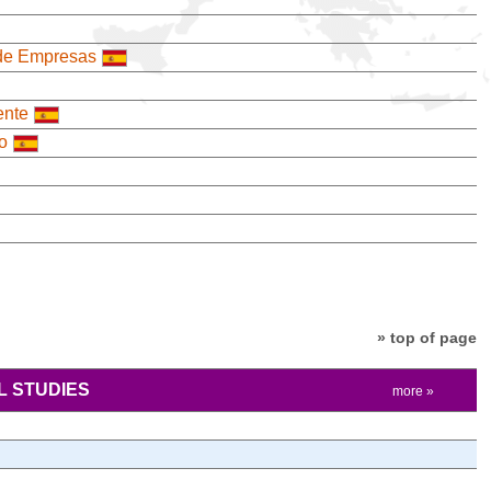
 de Empresas
ente
o
» top of page
 STUDIES
more »