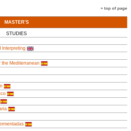
» top of page
MASTER'S
STUDIES
 Interpreting
r the Mediterranean
ón
ico
aria
Fermentadas