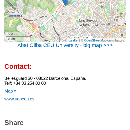
500 m
2000 ft
Leaflet
| ©
OpenStreetMap
contributors
Abat Oliba CEU University - big map >>>
Contact:
Bellesguard 30 - 08022 Barcelona, España.
Telf: +34 93 254 09 00
Map »
www.uaoceu.es
Share