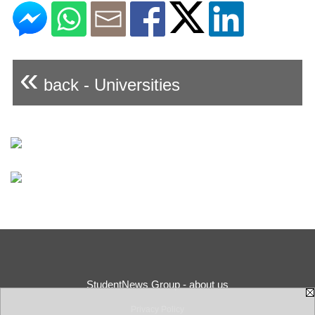
«
back - Universities
StudentNews Group - about us
Privacy Policy