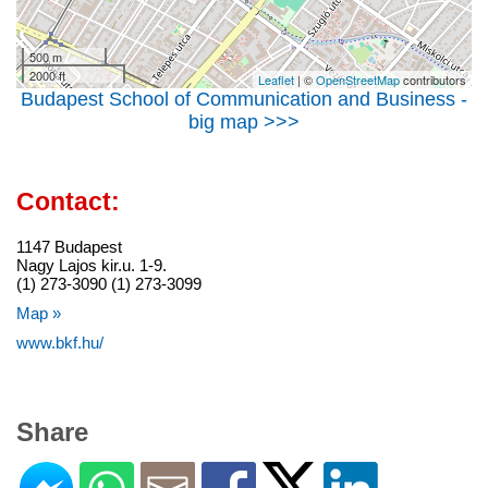
500 m
2000 ft
Leaflet
| ©
OpenStreetMap
contributors
Budapest School of Communication and Business -
big map >>>
Contact:
1147 Budapest
Nagy Lajos kir.u. 1-9.
(1) 273-3090 (1) 273-3099
Map »
www.bkf.hu/
Share