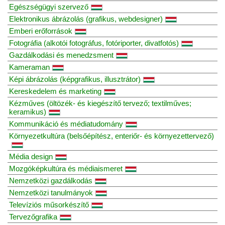
Egészségügyi szervező
Elektronikus ábrázolás (grafikus, webdesigner)
Emberi erőforrások
Fotográfia (alkotói fotográfus, fotóriporter, divatfotós)
Gazdálkodási és menedzsment
Kameraman
Képi ábrázolás (képgrafikus, illusztrátor)
Kereskedelem és marketing
Kézműves (öltözék- és kiegészítő tervező; textilműves;
keramikus)
Kommunikáció és médiatudomány
Környezetkultúra (belsőépítész, enteriőr- és környezettervező)
Média design
Mozgóképkultúra és médiaismeret
Nemzetközi gazdálkodás
Nemzetközi tanulmányok
Televíziós műsorkészítő
Tervezőgrafika