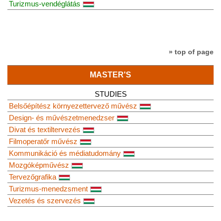
Turizmus-vendéglátás
» top of page
MASTER'S
STUDIES
Belsőépítész környezettervező művész
Design- és művészetmenedzser
Divat és textiltervezés
Filmoperatőr művész
Kommunikáció és médiatudomány
Mozgóképművész
Tervezőgrafika
Turizmus-menedzsment
Vezetés és szervezés