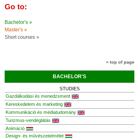
Go to:
Bachelor's »
Master's »
Short courses »
» top of page
BACHELOR'S
STUDIES
Gazdálkodási és menedzsment
Kereskedelem és marketing
Kommunikáció és médiatudomány
Turizmus-vendéglátás
Animáció
Design- és művészetelmélet