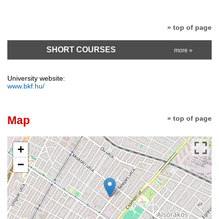
» top of page
SHORT COURSES
more »
University website:
www.bkf.hu/
Map
» top of page
+
−