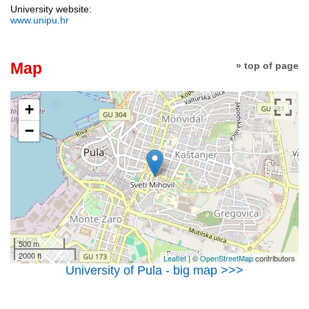
University website:
www.unipu.hr
Map
» top of page
+
−
500 m
2000 ft
Leaflet
| ©
OpenStreetMap
contributors
University of Pula - big map >>>