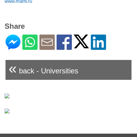
www.marhi.ru
Share
«
back - Universities